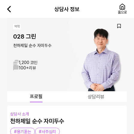
상담사 정보
홈으로
역학
028 그린
천하제일 순수 자미두수
1,200 코인
100+
리뷰
프로필
상담리뷰
상담사 소개
천하제일 순수 자미두수
#용기돋는
#사주심리