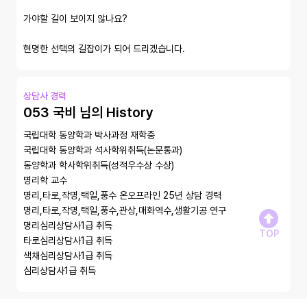
가야할 길이 보이지 않나요? 

현명한 선택의 길잡이가 되어 드리겠습니다.
상담사 경력
053 국비 님의 History
국립대학 동양학과 박사과정 재학중

국립대학 동양학과 석사학위취득(논문통과)

동양학과 학사학위취득(성적우수상 수상)

명리학 교수

명리,타로,작명,택일,풍수 온오프라인 25년 상담 경력

명리,타로,작명,택일,풍수,관상,매화역수,생활기공 연구

명리심리상담사1급 취득

TOP
타로심리상담사1급 취득

색채심리상담사1급 취득

심리상담사1급 취득