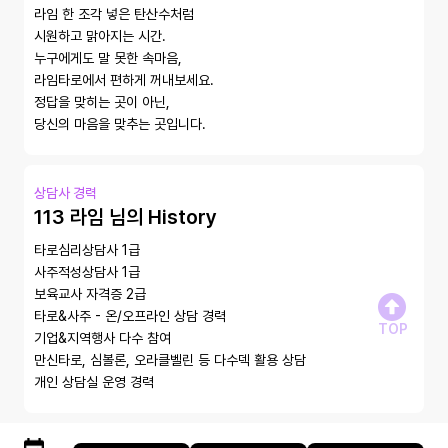
라임 한 조각 넣은 탄산수처럼

시원하고 맑아지는 시간.

누구에게도 말 못한 속마음,

라임타로에서 편하게 꺼내보세요.

정답을 맞히는 곳이 아닌,

당신의 마음을 맞추는 곳입니다.
상담사 경력
113 라임 님의 History
타로심리상담사 1급

사주적성상담사 1급

보육교사 자격증 2급

타로&사주 - 온/오프라인 상담 경력

TOP
기업&지역행사 다수 참여

만신타로, 심볼론, 오라클벨린 등 다수덱 활용 상담

개인 상담실 운영 경력