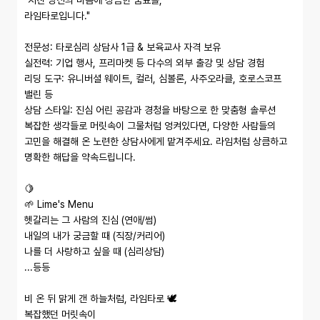
"지친 당신의 마음에 상큼한 숨표를,

라임타로입니다."

전문성: 타로심리 상담사 1급 & 보육교사 자격 보유

실전력: 기업 행사, 프리마켓 등 다수의 외부 출강 및 상담 경험

리딩 도구: 유니버셜 웨이트, 컬러, 심볼론, 사주오라클, 호로스코프 
밸린 등

상담 스타일: 진심 어린 공감과 경청을 바탕으로 한 맞춤형 솔루션

복잡한 생각들로 머릿속이 그물처럼 엉켜있다면, 다양한 사람들의 
고민을 해결해 온 노련한 상담사에게 맡겨주세요. 라임처럼 상큼하고 
명확한 해답을 약속드립니다.

🍋

🌱 Lime's Menu

헷갈리는 그 사람의 진심 (연애/썸)

내일의 내가 궁금할 때 (직장/커리어)

나를 더 사랑하고 싶을 때 (심리상담)

...등등

비 온 뒤 맑게 갠 하늘처럼, 라임타로 🕊️

복잡했던 머릿속이
