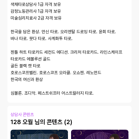
색채타로상담사 1급 자격 보유

감정노동관리사 1급 자격 보유

미술심리치료사 2급 자격 보유

한국을 담은 환상. 만신 타로. 오리엔탈 드로잉 타로. 윤회 타로.

바나 타로. 붓다 타로. 사계화투 타로.

젠틀 하트 타로카드 세컨드 에디션. 크리처 타로카드. 라인스케이프 
타로카드 에볼루션 골드

골든 블랙 캣 타로

호로스코프벨린. 호로스코프 오라클. 오쇼젠. 레노먼드

한국의 여신과 환상

심볼론. 조디악. 페스트쉬프터 어스트랄러지 타로.
상담사 콘텐츠
128 오월 님의 콘텐츠 (2)