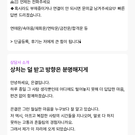
🙏🏻 언제든 전화주세요

🍀혹시라도 부재중이거나 연결이 안 되시면 문의글 남겨주세요🩷 빠른 
답변 드리겠습니다.

연애운/속마음/재회운/연락운/금전운/합격운 등 

> 단골등록, 후기는 저에게 큰 힘이 됩니다🕯️
상담사 소개
상처는 덜 받고 방향은 분명해지게
안녕하세요, 은결입니다.

하루 종일 그 사람 생각뿐인데 어디에도 털어놓지 못해 더 답답한 마음, 
편견 없이 함꼐하겠습니다.

은결은 그런 절실한 마음을 누구보다 잘 알고 있습니다.

저 역시, 아프고 복잡한 사랑의 시간들을 지나오며, 말로 다 하지 
못하는 고통과 흔들림의 경험자니까요.

그래서 제가 이 자리에 오게 되었습니다.
