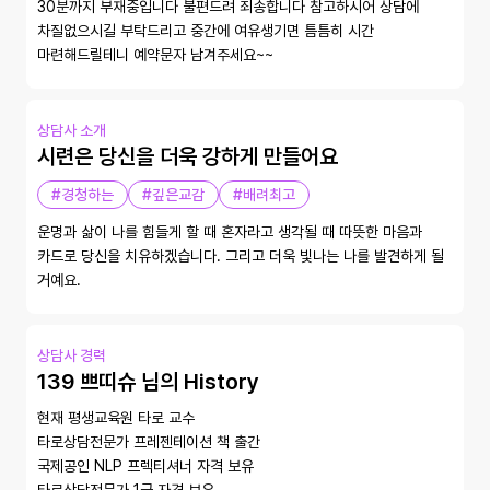
30분까지 부재중입니다 불편드려 죄송합니다 참고하시어 상담에 
차질없으시길 부탁드리고 중간에 여유생기면 틈틈히 시간 
마련해드릴테니 예약문자 남겨주세요~~
상담사 소개
시련은 당신을 더욱 강하게 만들어요
#경청하는
#깊은교감
#배려최고
운명과 삶이 나를 힘들게 할 때 혼자라고 생각될 때 따뜻한 마음과 
카드로 당신을 치유하겠습니다. 그리고 더욱 빛나는 나를 발견하게 될 
거예요.
상담사 경력
139 쁘띠슈 님의 History
현재 평생교육원 타로 교수

타로상담전문가 프레젠테이션 책 출간

국제공인 NLP 프렉티셔너 자격 보유
