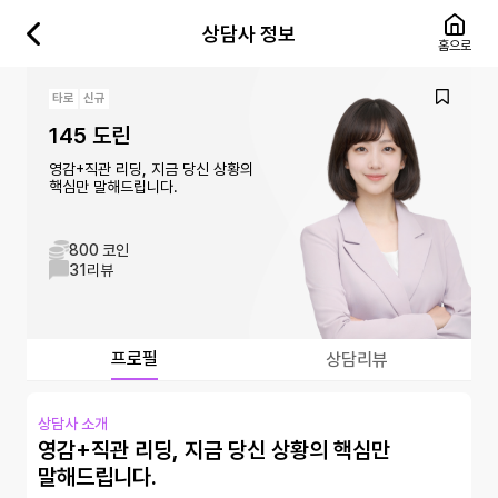
상담사 정보
홈으로
타로
신규
145 도린
영감+직관 리딩, 지금 당신 상황의
핵심만 말해드립니다.
800 코인
31
리뷰
프로필
상담리뷰
상담사 소개
영감+직관 리딩, 지금 당신 상황의 핵심만
말해드립니다.