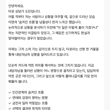
안녕하세요.

타로 상담가 도린입니다.

어릴 적부터 저는 사람이나 상황을 마주할 때, 겉으로 드러난 모습 
이면의 '숨겨진 흐름'을 남들보다 먼저 느끼곤 했습니다.

논리적으로 상황을 분석하기 이전에 "이 일은 이렇게 흘러 가겠구나" 
하는 직관적인 이끌림이 있었고, 그 예감은 신기하게도 현실과 
맞아떨어지는 경우가 많았습니다.

이제는 그저 스쳐 가는 감각으로 두지 않고, 타로라는 선명 한 거울을 
통해 내담자님의 상황을 짚어드리고 있습니다.

단순히 카드에 적힌 의미를 해석하는 것에 그치지 않습니다. 지금 
내담자님을 둘러싼 상황이 어느 방향으로 움직이고 있는지, 답답하게 
막힌 곳은 어디인지, 그리고 앞으로 어떻게 풀려나갈지를 가장 먼저 
꿰뚫어 봅니다.

✓ 인간관계의 숨겨진 흐름

✓ 연애와 감정이 향하는 방향

✓ 금전과 일의 막힘없는 흐름

✓ 선택의 결과와 최적의 타이밍
