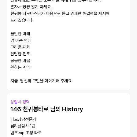
안녕하세요, 우리는 모두 하늘 아래 귀한 봉우리입니다. 

혼자서 끙끙 앓지 마세요. 

천귀봉 타로마스터가 마음으로 듣고 명쾌한 해결책을 제시해 
드리겠습니다.

불안한 미래

맘 아픈 연애 

그리운 재회

답답한 진로

궁금한 마음

원하는 계약

지금, 당신의 고민을 이야기해 주세요.
상담사 경력
146 천귀봉타로 님의 History
타로상담전문가

심리상담사 1급

벤츠 vip 초청 타로
