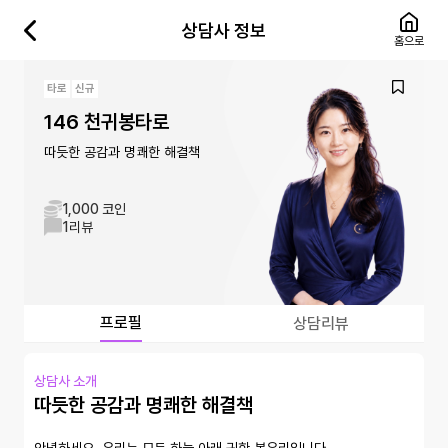
상담사 정보
홈으로
타로
신규
146 천귀봉타로
따듯한 공감과 명쾌한 해결책
1,000 코인
1
리뷰
프로필
상담리뷰
상담사 소개
따듯한 공감과 명쾌한 해결책