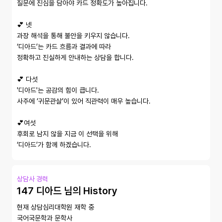
질문에 진심을 담아야 카드 정확도가 높아집니다.

💕 넷

과장 해석을 통해 불안을 키우지 않습니다.

‘디아드’는 카드 흐름과 결과에 따라

정확하고 진실하게 안내하는 상담을 합니다.

💕 다섯

'디아드'는 공감의 힘이 큽니다.

사주에 ‘귀문관살’이 있어 직관력이 매우 높습니다.

💕여섯

후회로 남지 않을 지금 이 선택을 위해

‘디아드’가 함께 하겠습니다.
상담사 경력
147 디아드 님의 History
현재 상담심리대학원 재학 중

국어국문학과 문학사
