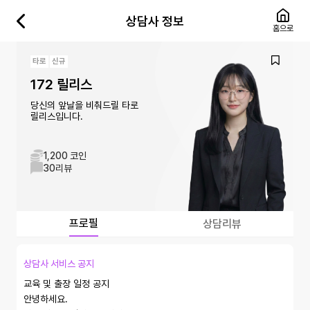
상담사 정보
홈으로
타로
신규
172 릴리스
당신의 앞날을 비춰드릴 타로
릴리스입니다.
1,200 코인
30
리뷰
프로필
상담리뷰
상담사 서비스 공지
교육 및 출장 일정 공지

안녕하세요. 
