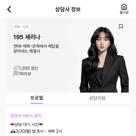
상담사 정보
홈으로
타로
신규
195 세리나
연애•재회•관계에서 해답을
찾아내는 해결사
1,200 코인
16
리뷰
프로필
상담리뷰
상담사 서비스 공지
📢상담 대기 시간📢

🕰️3/30(월) 밤 8시 - 새벽 2시
