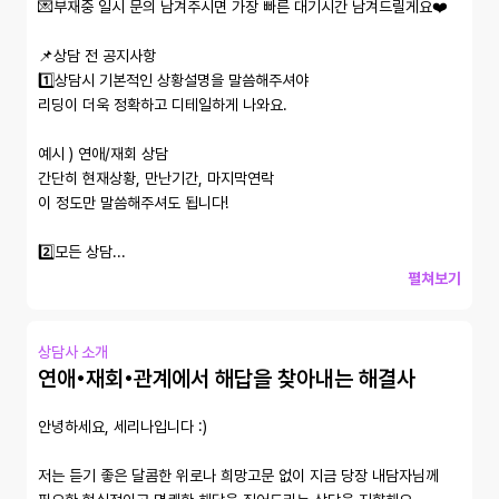
💌부재중 일시 문의 남겨주시면 가장 빠른 대기시간 남겨드릴게요❤️

📌상담 전 공지사항

1️⃣상담시 기본적인 상황설명을 말씀해주셔야

리딩이 더욱 정확하고 디테일하게 나와요.

예시 ) 연애/재회 상담

간단히 현재상황, 만난기간, 마지막연락

이 정도만 말씀해주셔도 됩니다!

2️⃣모든 상담...
펼쳐보기
상담사 소개
연애•재회•관계에서 해답을 찾아내는 해결사
안녕하세요, 세리나입니다 :)

저는 듣기 좋은 달콤한 위로나 희망고문 없이 지금 당장 내담자님께 