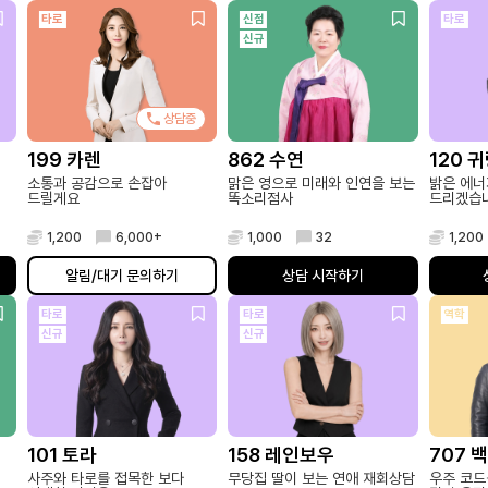
타로
신점
타로
신규
상담중
199 카렌
862 수연
120 
소통과 공감으로 손잡아
맑은 영으로 미래와 인연을 보는
밝은 에너
드릴게요
똑소리점사
드리겠습
1,200
6,000+
1,000
32
1,200
알림/대기 문의하기
상담 시작하기
타로
타로
역학
신규
신규
101 토라
158 레인보우
707 
사주와 타로를 접목한 보다
무당집 딸이 보는 연애 재회상담
우주 코드