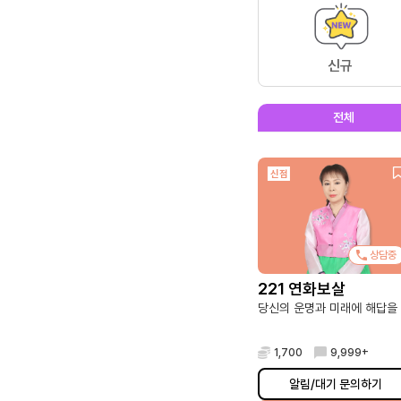
신규
전체
신점
상담중
221 연화보살
당신의 운명과 미래에 해답을
1,700
9,999+
알림/대기 문의하기