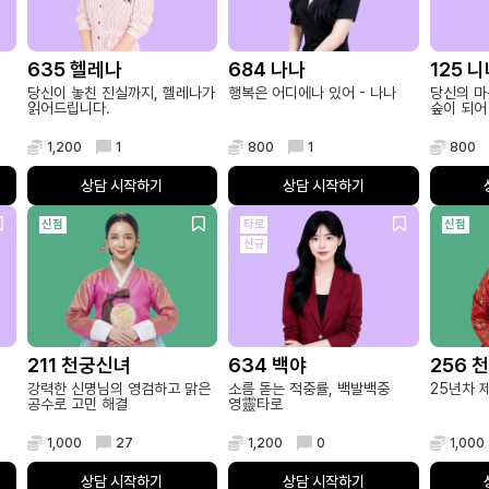
635 헬레나
684 나나
125 
당신이 놓친 진실까지, 헬레나가
행복은 어디에나 있어 - 나나
당신의 마
읽어드립니다.
숲이 되어
1,200
1
800
1
800
상담 시작하기
상담 시작하기
신점
타로
신점
신규
211 천궁신녀
634 백야
256 
강력한 신명님의 영검하고 맑은
소름 돋는 적중률, 백발백중
25년차 
공수로 고민 해결
영靈타로
1,000
27
1,200
0
1,000
상담 시작하기
상담 시작하기