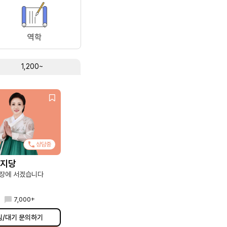
역학
1,200~
상담중
천지당
장에 서겠습니다
7,000+
림/대기 문의하기