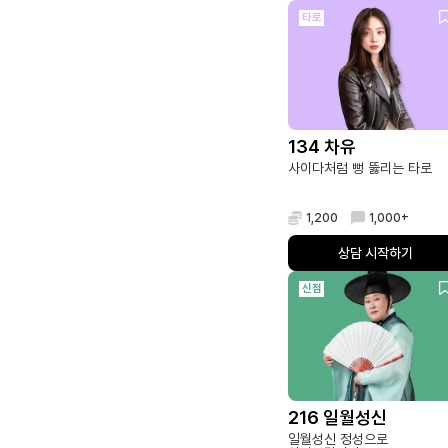
타로
134 차유
사이다처럼 뻥 뚫리는 타로
1,200
1,000+
상담 시작하기
신점
216 일월성신
일월성신 정성으로