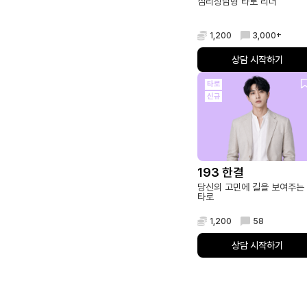
심리상담형 타로 리더
1,200
3,000+
상담 시작하기
타로
신규
193 한결
당신의 고민에 길을 보여주는
타로
1,200
58
상담 시작하기