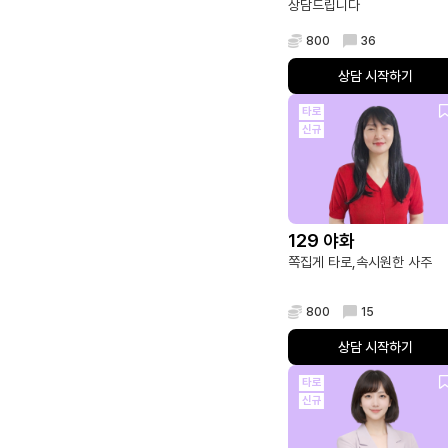
상담드립니다
800
36
상담 시작하기
타로
신규
129 야화
쪽집게 타로,속시원한 사주
800
15
상담 시작하기
타로
신규