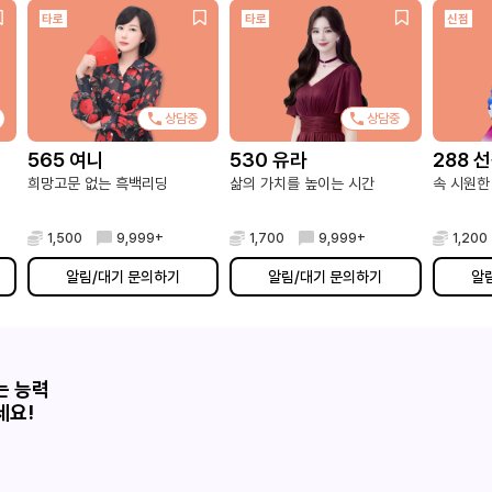
타로
타로
신점
상담중
상담중
565 여니
530 유라
288 
희망고문 없는 흑백리딩
삶의 가치를 높이는 시간
속 시원한
1,500
9,999+
1,700
9,999+
1,200
알림/대기 문의하기
알림/대기 문의하기
알
는 능력
세요!