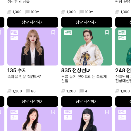
섬세한 리딩을
퀀텀 운명
1,300
100+
1,000
100+
1,300
상담 시작하기
상담 시작하기
타로
신점
신점
신규
신규
135 수지
835 천상선녀
248 
속마음 전문 직관타로
소름 돋게 짚어드리는 쪽집게
신령님의 
신점
천궁대신
1,200
86
1,200
4
1,000
상담 시작하기
상담 시작하기
타로
타로
타로
신규
신규
신규