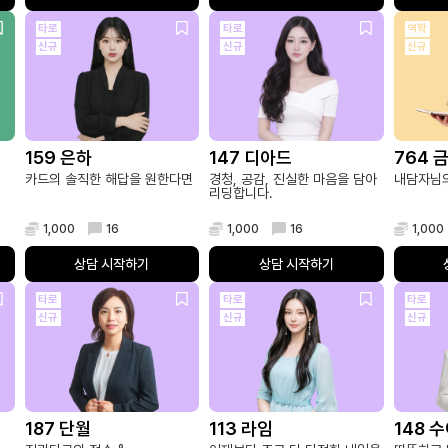
타로
타로
역학
신규
신규
신규
159 은하
147 디아드
764 
카드의 솔직한 해답을 원한다면
경청, 공감, 진실한 마음을 담아
내담자님의
리딩합니다.
1,000
16
1,000
16
1,000
상담 시작하기
상담 시작하기
타로
타로
타로
신규
신규
신규
187 단월
113 라임
148 