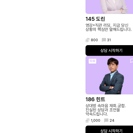
145 도린
영감+직관 리딩, 지금 당신
상황의 핵심만 말해드립니다.
800
31
상담 시작하기
타로
186 힌트
상대방 속마음 재회.궁합.
진실된 상담과 조언을
약속드립니다.
1,000
24
상담 시작하기