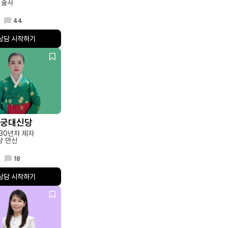
 술사
44
상담 시작하기
천궁대신당
30년차 제자
당 만신
18
상담 시작하기