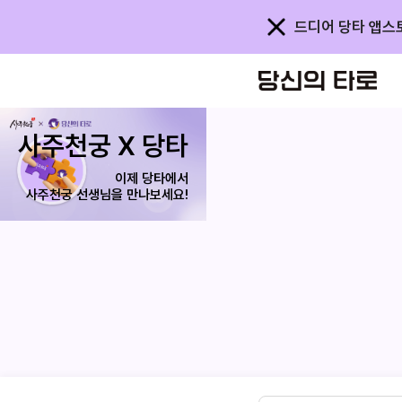
드디어 당타 앱스
사주천궁 X 당타
당타 
이제 당타에서
결제 시 최대
사주천궁 선생님을 만나보세요!