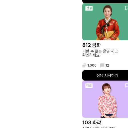
신점
812 금화
피할 수 없는 운명 지금
확인하세요
1,000
12
상담 시작하기
타로
103 화려