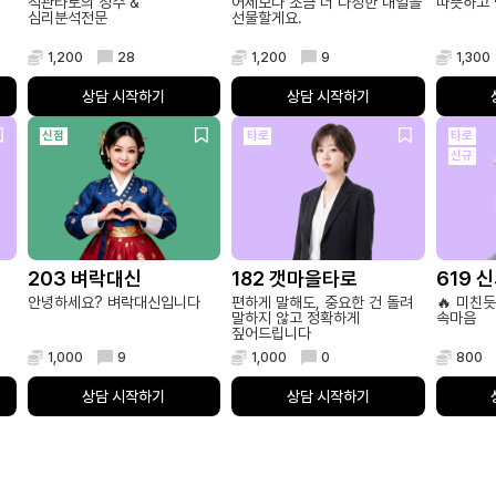
직관타로의 정수 &
어제보다 조금 더 다정한 내일을
따뜻하고 
심리분석전문
선물할게요.
1,200
28
1,200
9
1,300
상담 시작하기
상담 시작하기
신점
타로
타로
신규
203 벼락대신
182 갯마을타로
619 
안녕하세요? 벼락대신입니다
편하게 말해도, 중요한 건 돌려
🔥 미친듯
말하지 않고 정확하게
속마음
짚어드립니다
1,000
9
1,000
0
800
상담 시작하기
상담 시작하기