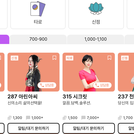
타로
신점
700-900
1,000-1,100
신점
타로
신점
상담중
상담중
287 아린아씨
315 시크릿
237 
신의소리 삶의선택을!
깔끔.담백.솔루션.
당신의 입
1,300
1,000+
1,500
7,000+
1,700
알림/대기 문의하기
알림/대기 문의하기
알