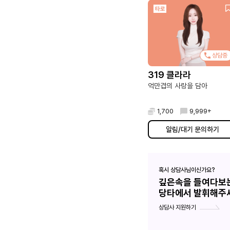
타로
상담중
319 클라라
억만겹의 사랑을 담아
1,700
9,999+
알림/대기 문의하기
혹시 상담사님이신가요?
깊은속을 들여다보
당타에서 발휘해주
상담사 지원하기