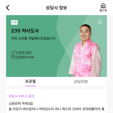
상담사 정보
홈으로
신점
235 약사도사
신의 소리를 전달해드리겠습니다
1,200 코인
3,000+
리뷰
프로필
상담리뷰
상담사 서비스 공지
소원성취 하세요()

옴 아모가 바이로차나 마하모드라 마니 파드마 즈바라 프라바륻타야 훔 