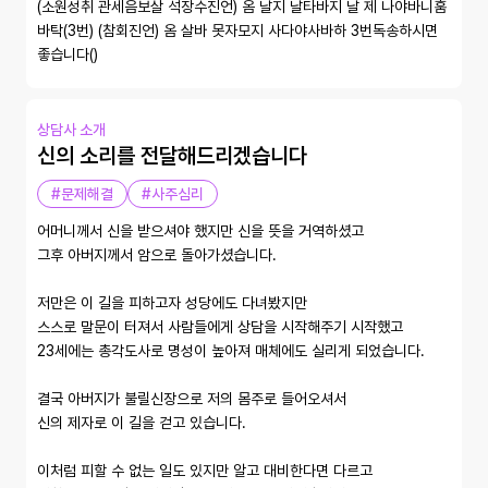
(소원성취 관세음보살 석장수진언) 옴 날지 날타바지 날 제 나야바니훔 
바탁(3번) (참회진언) 옴 살바 못자모지 사다야사바하 3번독송하시면  
좋습니다() 
상담사 소개
신의 소리를 전달해드리겠습니다
#문제해결
#사주심리
어머니께서 신을 받으셔야 했지만 신을 뜻을 거역하셨고 

그후 아버지께서 암으로 돌아가셨습니다.

저만은 이 길을 피하고자 성당에도 다녀봤지만 

스스로 말문이 터져서 사람들에게 상담을 시작해주기 시작했고 

23세에는 총각도사로 명성이 높아져 매체에도 실리게 되었습니다.

결국 아버지가 불릴신장으로 저의 몸주로 들어오셔서 

신의 제자로 이 길을 걷고 있습니다. 

이처럼 피할 수 없는 일도 있지만 알고 대비한다면 다르고
