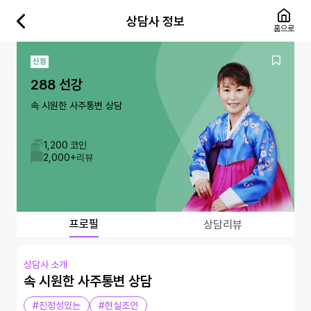
상담사 정보
홈으로
신점
288 선강
속 시원한 사주통변 상담
1,200 코인
2,000+
리뷰
프로필
상담리뷰
상담사 소개
속 시원한 사주통변 상담
#진정성있는
#현실조언