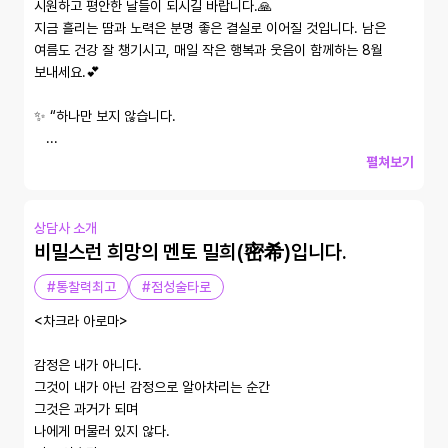
시원하고 평안한 날들이 되시길 바랍니다.🙏

지금 흘리는 땀과 노력은 분명 좋은 결실로 이어질 것입니다. 남은 
여름도 건강 잘 챙기시고, 매일 작은 행복과 웃음이 함께하는 8월 
보내세요.💕

✨️ “하나만 보지 않습니다.

   ...
펼쳐보기
상담사 소개
비밀스런 희망의 멘토 밀희(密希)입니다.
#통찰력최고
#점성술타로
<차크라 아로마>

감정은 내가 아니다.

그것이 내가 아닌 감정으로 알아차리는 순간

그것은 과거가 되며

나에게 머물러 있지 않다.
