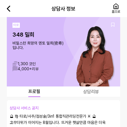
상담사 정보
홈으로
타로
348 밀희
비밀스런 희망의 멘토 밀희(密希)
입니다.
1,300 코인
4,000+
리뷰
프로필
상담리뷰
상담사 서비스 공지
🔮 ♍️ 타로/사주/점성술/3in1 통합직관리딩전문가 ♓️ 🔮

⛱️무더위가 이어지는 8월입니다. 뜨거운 햇살만큼 마음은 더욱 