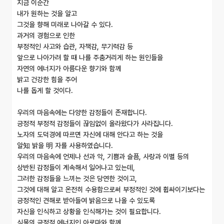
지금 이순간

내가 원하는 것을 알고

그것을 향해 미래로 나아갈 수 있다.

과거의 경험으로 인한

부정적인 사고와 습관, 자책감, 무기력감 등

앞으로 나아가려 할 때 나를 주춤거리게 하는 원인들을

자연의 에너지가 아름다운 향기와 함께

밝고 건강한 힘을 주어

나를 돕게 할 것이다.

우리의 마음속에는 다양한 감정들이 존재합니다.

긍정적 부정적 감정들이 끊임없이 올라왔다가 사라집니다.

노자의 도덕경에 따르면 자신에 대해 안다고 하는 것을

알知 밝을 明 자를 사용하였습니다.

우리의 마음속에 언제나 선과 악, 기쁨과 슬픔, 사랑과 이별 등의

상반된 감정들이 계속해서 일어나고 있는데,

그러한 감정들을 느끼는 것은 당연한 것이고,

그것에 대해 알고 온전히 수용함으로써 부정적인 것에 휩싸이기보다는

긍정적인 견해로 받아들여 밝음으로 나올 수 있도록

자신을 인식하고 상황을 인식해가는 것이 필요합니다.

식물의 긍정적 에너지인 아로마와 함께
