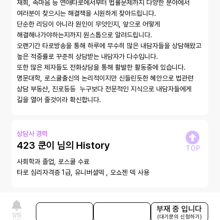
재회, 속마음 등 연애타로에서부터 법률문제까지 다양한 분야에서 
여러분이 찾으시는 해결책을 시원하게 찾아드립니다. 

단순한 리딩이 아니라 원인이 무엇인지, 앞으로 어떻게 
해결해나가야하는지까지 원스톱으로 알려드립니다. 

오랜기간 타로방송을 통해 하루에 무수히 많은 내담자들을 상담해왔고 
높은 적중률로 꾸준히 상담받는 내담자가 다수입니다. 

또한 많은 제자들도 전화상담을 통해 활발한 활동중에 있습니다. 

명문대학, 로스쿨출신의 논리적이지만 신들린듯한 혜안으로 법관련 
상담 부동산, 진로등등  누구보다 전문적인 지식으로 내담자들에게 
길을 열어 줄것이라 확신합니다. 
상담사 경력
423 쿤이 님의 History
TOP
사회학과 졸업, 로스쿨 수료

타로 심리자격증 1급, 유니버셜덱 , 오쇼젠 덱 사용 
부재 중 입니다
상담 중 입니다
상담하기
알림
(대기문의 신청하기)