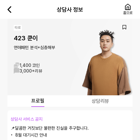
상담사 정보
홈으로
타로
423 쿤이
연애패턴 분석+심층해부
1,400 코인
3,000+
리뷰
프로필
상담리뷰
상담사 서비스 공지
📌달콤한 거짓보단 불편한 진실을 추구합니다.

•  8월 대기시간 안내
