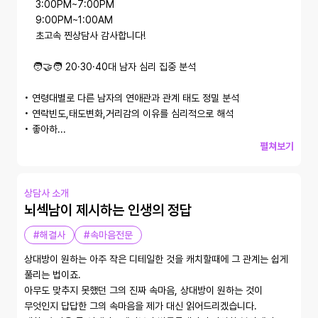
    3:00PM~7:00PM

    9:00PM~1:00AM

    초고속 찐상담사 감사합니다! 

   🧑‍🤝‍🧑 20·30·40대 남자 심리 집중 분석

• 연령대별로 다른 남자의 연애관과 관계 태도 정밀 분석

• 연락빈도,태도변화,거리감의 이유를 심리적으로 해석

• 좋아하...
펼쳐보기
상담사 소개
뇌섹남이 제시하는 인생의 정답
#해결사
#속마음전문
상대방이 원하는 아주 작은 디테일한 것을 캐치할때에 그 관계는 쉽게 
풀리는 법이죠. 

아무도 맞추지 못했던 그의 진짜 속마음, 상대방이 원하는 것이 
무엇인지 답답한 그의 속마음을 제가 대신 읽어드리겠습니다. 
