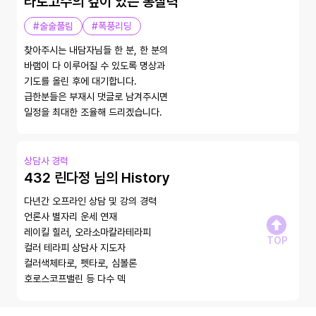
타로고수의 깊이 있는 통찰력
#술술풀림
#폭풍리딩
찾아주시는 내담자님들 한 분, 한 분의

바램이 다 이루어질 수 있도록 명상과

기도를 올린 후에 대기합니다. 

급한분들은 부재시 댓글로 남겨주시면

상담사 경력
432 린다정 님의 History
다년간 오프라인 상담 및 강의 경력

언론사 별자리 운세 연재

레이킬 힐러, 오라소마칼라테라피

TOP
컬러 테라피 상담사 지도자

컬러색체타로, 펫타로, 심볼론

호로스코프밸린 등 다수 덱 