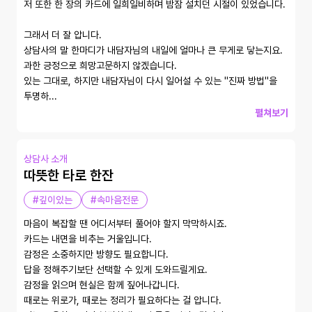
저 또한 한 장의 카드에 일희일비하며 밤잠 설치던 시절이 있었습니다.

그래서 더 잘 압니다. 

상담사의 말 한마디가 내담자님의 내일에 얼마나 큰 무게로 닿는지요. 
과한 긍정으로 희망고문하지 않겠습니다. 

있는 그대로, 하지만 내담자님이 다시 일어설 수 있는 ''진짜 방법''을 
투명하...
펼쳐보기
상담사 소개
따뜻한 타로 한잔
#깊이있는
#속마음전문
마음이 복잡할 땐 어디서부터 풀어야 할지 막막하시죠.

카드는 내면을 비추는 거울입니다.

감정은 소중하지만 방향도 필요합니다.

답을 정해주기보단 선택할 수 있게 도와드릴게요.

감정을 읽으며 현실은 함께 짚어나갑니다.

때로는 위로가, 때로는 정리가 필요하다는 걸 압니다.
